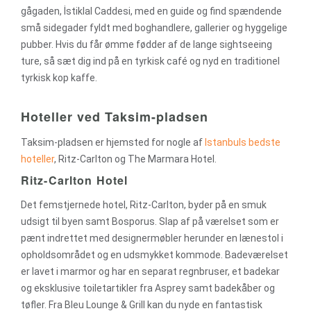
gågaden,
İstiklal Caddesi, med en guide og find spændende
små sidegader fyldt med boghandlere, gallerier og hyggelige
pubber. Hvis du får ømme fødder af de lange sightseeing
ture, så sæt dig ind på en tyrkisk café og nyd en traditionel
tyrkisk kop kaffe
.
Hoteller ved Taksim-pladsen
Taksim-pladsen er hjemsted for nogle af
Istanbuls bedste
hoteller
, Ritz-Carlton og The Marmara Hotel.
Ritz-Carlton Hotel
Det femstjernede hotel, Ritz-Carlton, byder på en smuk
udsigt til byen samt Bosporus. Slap af på værelset som er
pænt indrettet med designermøbler herunder en lænestol i
opholdsområdet og en udsmykket kommode. Badeværelset
er lavet i marmor og har en separat regnbruser, et badekar
og eksklusive toiletartikler fra Asprey samt badekåber og
tøfler. Fra Bleu Lounge & Grill kan du nyde en fantastisk