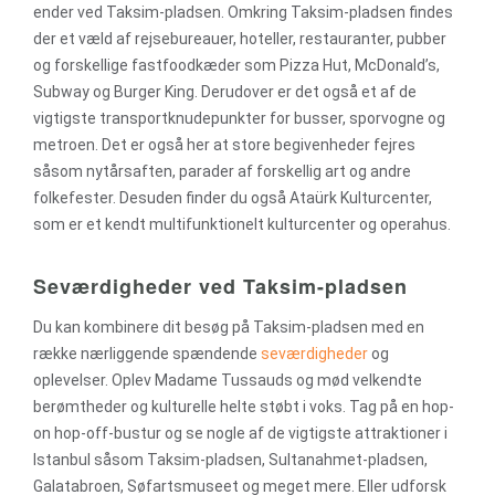
ender ved Taksim-pladsen. Omkring Taksim-pladsen findes
der et væld af rejsebureauer, hoteller, restauranter, pubber
og forskellige fastfoodkæder som Pizza Hut, McDonald’s,
Subway og Burger King. Derudover er det også et af de
vigtigste transportknudepunkter for busser, sporvogne og
metroen. Det er også her at store begivenheder fejres
såsom nytårsaften, parader af forskellig art og andre
folkefester. Desuden finder du også Ataürk Kulturcenter,
som er et kendt multifunktionelt kulturcenter og operahus.
Seværdigheder ved Taksim-pladsen
Du kan kombinere dit besøg på Taksim-pladsen med en
række nærliggende spændende
seværdigheder
og
oplevelser. Oplev Madame Tussauds og mød velkendte
berømtheder og kulturelle helte støbt i voks. Tag på en hop-
on hop-off-bustur og se nogle af de vigtigste attraktioner i
Istanbul såsom Taksim-pladsen, Sultanahmet-pladsen,
Galatabroen, Søfartsmuseet og meget mere. Eller udforsk